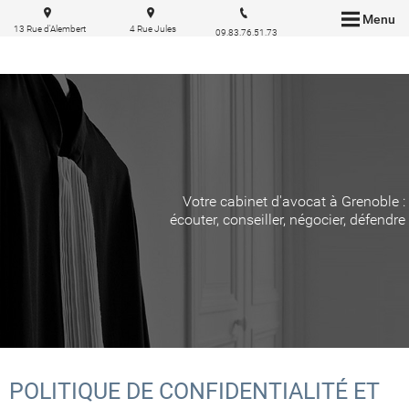
Menu
13 Rue d'Alembert
4 Rue Jules
09.83.76.51.73
38000 Grenoble
Cazeneuve 38210
Tullins
Votre cabinet d'avocat à Grenoble :
écouter, conseiller, négocier, défendre
POLITIQUE DE CONFIDENTIALITÉ ET