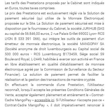
Les tarifs des Prestations proposés par le Cabinet sont indiqués
en Euros, toutes taxes comprises.
Le prix des Prestations est exclusivement réglé via la Solution de
paiement sécurisé (qui utilise de la Monnaie Electronique)
proposée sur le Site. La Solution de paiement sécurisé est mise à
disposition par le fournisseur du Cabinet, la société JURIHUB (SAS
au capital de 56.846,00 euros, 2 rue Palais Grillet 69002 Lyon- RCS
LYON B 533 391 066), qui intègre les outils de paiement d’un
émetteur de monnaie électronique, la société MANGOPAY SA
(Société anonyme de droit luxembourgeois au Capital social de
500 000 euros - RCS Luxembourg B173459, Siège social 59
Boulevard Royal, L-2449, habilitée à exercer son activité en France
en libre établissement en qualité d’établissement de monnaie
électronique agréé par la Commission de Surveillance du Secteur
Financier). La solution de paiement permet de faciliter la
réalisation et la gestion des transactions de manière cryptée.
En effectuant la commande d’une Prestation, l’Utilisateur
reconnaît, lorsqu’il accepte les présentes Conditions Générales de
Vente, accepter également pleinement et entièrement le « Contrat-
Cadre MangoPay »
accessible ici
. Si l’Utilisateur n’accepte pas ce «
Contrat-Cadre MangoPay », il doit impérativement renoncer à