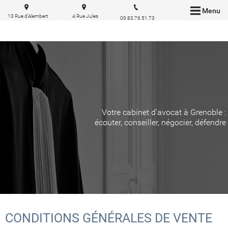
Menu
13 Rue d'Alembert
4 Rue Jules
09.83.76.51.73
38000 Grenoble
Cazeneuve 38210
Tullins
Votre cabinet d'avocat à Grenoble :
écouter, conseiller, négocier, défendre
CONDITIONS GÉNÉRALES DE VENTE