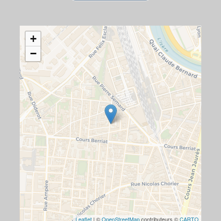
+
−
Leaflet
| ©
OpenStreetMap
contributeurs ©
CARTO