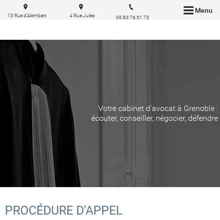
Menu
13 Rue d'Alembert
4 Rue Jules
09.83.76.51.73
38000 Grenoble
Cazeneuve 38210
Tullins
Votre cabinet d'avocat à Grenoble :
écouter, conseiller, négocier, défendre
PROCÉDURE D'APPEL